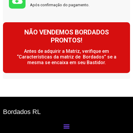
Após confirmação do pagamento.
NÃO VENDEMOS BORDADOS
PRONTOS!
Antes de adquirir a Matriz, verifique em
“Características da matriz de Bordados” se a
mesma se encaixa em seu Bastidor.
Bordados RL