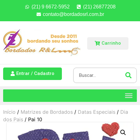
(21) 9 6672-5952
(21) 26877208
contato@bordadosrl.com.br
Carrinho
Entrar / Cadastro
Início
/
Matrizes de Bordados
/
Datas Especiais
/
Dia
dos Pais
/ Pai 10