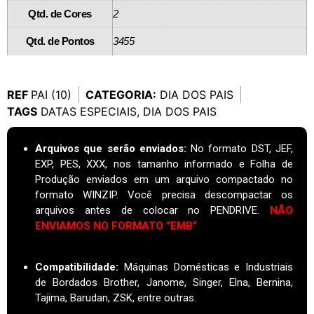
Qtd. de Cores
2
Qtd. de Pontos
3455
REF
PAI (10)
CATEGORIA:
DIA DOS PAIS
TAGS
DATAS ESPECIAIS
,
DIA DOS PAIS
Arquivos que serão enviados:
No formato DST, JEF,
EXP, PES, XXX, nos tamanho informado e Folha de
Produção enviados em um arquivo compactado no
formato WINZIP. Você precisa descompactar os
arquivos antes de colocar no PENDRIVE.
NÃO
ENVIAMOS NO FORMATO “EMB”
Compatibilidade:
Máquinas Domésticas e Industriais
de Bordados Brother, Janome, Singer, Elna, Bernina,
Tajima, Barudan, ZSK, entre outras.