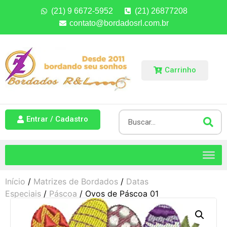
(21) 9 6672-5952
(21) 26877208
contato@bordadosrl.com.br
Carrinho
Entrar / Cadastro
Início
/
Matrizes de Bordados
/
Datas
Especiais
/
Páscoa
/ Ovos de Páscoa 01