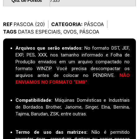
Qtd. de Pontos
7335
REF
PASCOA (20)
CATEGORIA:
PÁSCOA
TAGS
DATAS ESPECIAIS
,
OVOS
,
PÁSCOA
Arquivos que serão enviados:
No formato DST, JEF,
EXP, PES, XXX, nos tamanho informado e Folha de
Produção enviados em um arquivo compactado no
formato WINZIP. Você precisa descompactar os
arquivos antes de colocar no PENDRIVE.
NÃO
ENVIAMOS NO FORMATO “EMB”
Compatibilidade:
Máquinas Domésticas e Industriais
de Bordados Brother, Janome, Singer, Elna, Bernina,
Tajima, Barudan, ZSK, entre outras.
Termo de uso das matrizes
:
Não é permitido
revender, doar . reproduzir, duplicar ou copiar nossas