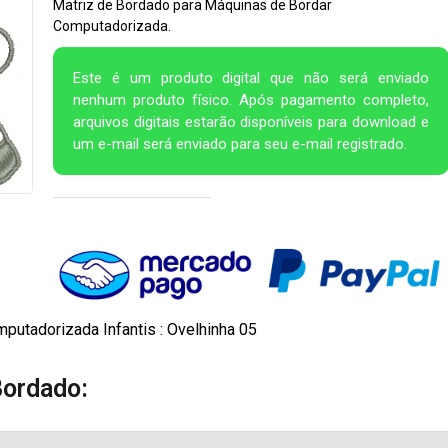
Matriz de Bordado para Máquinas de Bordar
Computadorizada.
Este é um produto digital que não será enviado
nenhum produto físico. Após pagamento completo,
arquivos digitais estarão disponíveis para download e
um e-mail será enviado para seu e-mail registrado.
putadorizada Infantis : Ovelhinha 05
Bordado: