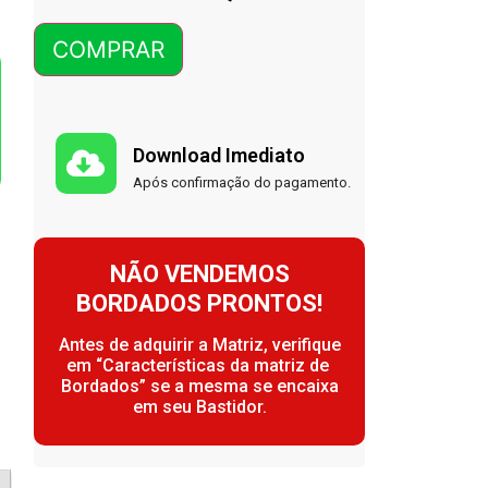
COMPRAR
Download Imediato
Após confirmação do pagamento.
NÃO VENDEMOS
BORDADOS PRONTOS!
Antes de adquirir a Matriz, verifique
em “Características da matriz de
Bordados” se a mesma se encaixa
em seu Bastidor.