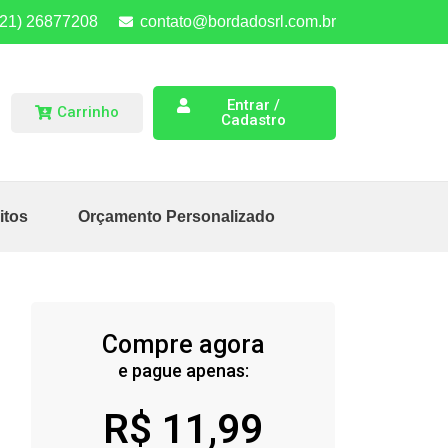
(21) 26877208
contato@bordadosrl.com.br
Entrar /
Carrinho
Cadastro
itos
Orçamento Personalizado
Compre agora
e pague apenas:
R$
11,99