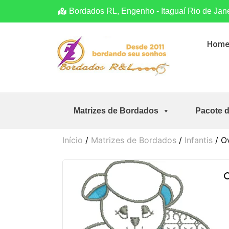
Bordados RL, Engenho - Itaguaí Rio de Jan
Hom
Matrizes de Bordados
Pacote 
Início
/
Matrizes de Bordados
/
Infantis
/ O