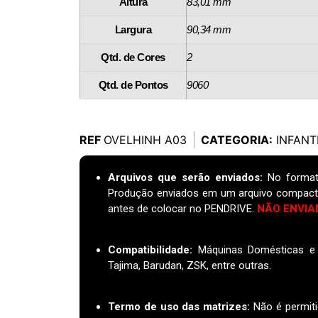
Altura
83,01 mm
Largura
90,34 mm
Qtd. de Cores
2
Qtd. de Pontos
9060
REF
OVELHINH A03
CATEGORIA:
INFANT
Arquivos que serão enviados:
No format
Produção enviados em um arquivo compact
antes de colocar no PENDRIVE.
NÃO ENVIA
Compatibilidade:
Máquinas Domésticas e I
Tajima, Barudan, ZSK, entre outras.
Termo de uso das matrizes
:
Não é permiti