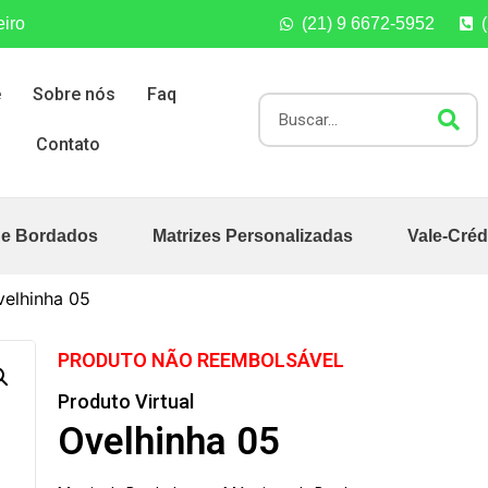
eiro
(21) 9 6672-5952
e
Sobre nós
Faq
Contato
de Bordados
Matrizes Personalizadas
Vale-Créd
velhinha 05
PRODUTO NÃO REEMBOLSÁVEL
Produto Virtual
Ovelhinha 05