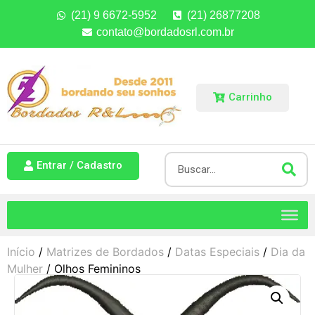
(21) 9 6672-5952
(21) 26877208
contato@bordadosrl.com.br
Carrinho
Entrar / Cadastro
Início
/
Matrizes de Bordados
/
Datas Especiais
/
Dia da
Mulher
/ Olhos Femininos