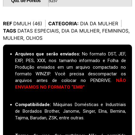
Qtd. de Pontos
5157
REF
DMULH (46)
CATEGORIA:
DIA DA MULHER
TAGS
DATAS ESPECIAIS
,
DIA DA MULHER
,
FEMININOS
,
MULHER
,
OLHOS
Arquivos que serão enviados:
No formato DST, JEF,
EXP, PES, XXX, nos tamanho informado e Folha de
Produção enviados em um arquivo compactado no
formato WINZIP. Você precisa descompactar os
arquivos antes de colocar no PENDRIVE.
NÃO
ENVIAMOS NO FORMATO “EMB”
Compatibilidade:
Máquinas Domésticas e Industriais
de Bordados Brother, Janome, Singer, Elna, Bernina,
Tajima, Barudan, ZSK, entre outras.