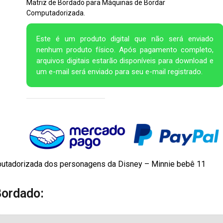
Matriz de Bordado para Máquinas de Bordar
Computadorizada.
Este é um produto digital que não será enviado
nenhum produto físico. Após pagamento completo,
arquivos digitais estarão disponíveis para download e
um e-mail será enviado para seu e-mail registrado.
putadorizada dos personagens da Disney – Minnie bebê 11
Bordado: