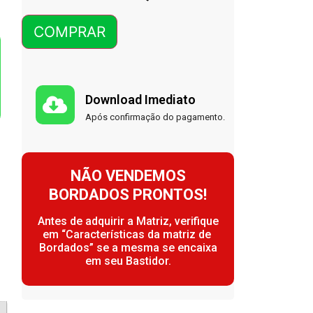
COMPRAR
Download Imediato
Após confirmação do pagamento.
NÃO VENDEMOS
BORDADOS PRONTOS!
Antes de adquirir a Matriz, verifique
em “Características da matriz de
Bordados” se a mesma se encaixa
em seu Bastidor.