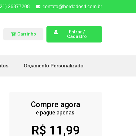
(21) 26877208
contato@bordadosrl.com.br
Entrar /
Carrinho
Cadastro
itos
Orçamento Personalizado
Compre agora
e pague apenas:
R$
11,99