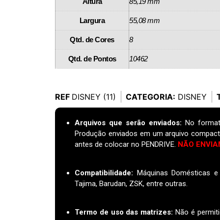
Altura
85,19 mm
Largura
55,08 mm
Qtd. de Cores
8
Qtd. de Pontos
10462
REF
DISNEY (11)
CATEGORIA:
DISNEY
Arquivos que serão enviados:
No format
Produção enviados em um arquivo compact
antes de colocar no PENDRIVE.
NÃO ENVIA
Compatibilidade:
Máquinas Domésticas e I
Tajima, Barudan, ZSK, entre outras.
Termo de uso das matrizes
:
Não é permiti