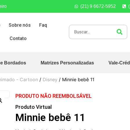
eiro
(21) 9 6672-5952
e
Sobre nós
Faq
Contato
de Bordados
Matrizes Personalizadas
Vale-Créd
nimado - Cartoon
/
Disney
/ Minnie bebê 11
PRODUTO NÃO REEMBOLSÁVEL
Produto Virtual
Minnie bebê 11