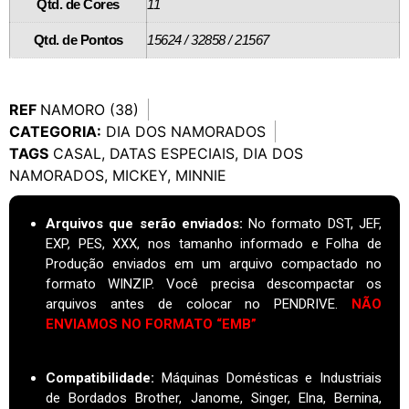
Qtd. de Cores
11
Qtd. de Pontos
15624 / 32858 / 21567
REF
NAMORO (38)
CATEGORIA:
DIA DOS NAMORADOS
TAGS
CASAL
,
DATAS ESPECIAIS
,
DIA DOS
NAMORADOS
,
MICKEY
,
MINNIE
Arquivos que serão enviados:
No formato DST, JEF,
EXP, PES, XXX, nos tamanho informado e Folha de
Produção enviados em um arquivo compactado no
formato WINZIP. Você precisa descompactar os
arquivos antes de colocar no PENDRIVE.
NÃO
ENVIAMOS NO FORMATO “EMB”
Compatibilidade:
Máquinas Domésticas e Industriais
de Bordados Brother, Janome, Singer, Elna, Bernina,