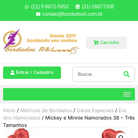
(21) 9 6672-5952
(21) 26877208
contato@bordadosrl.com.br
Carrinho
Entrar / Cadastro
Início
/
Matrizes de Bordados
/
Datas Especiais
/
Dia
dos Namorados
/ Mickey e Minnie Namorados 38 – Três
Tamanhos