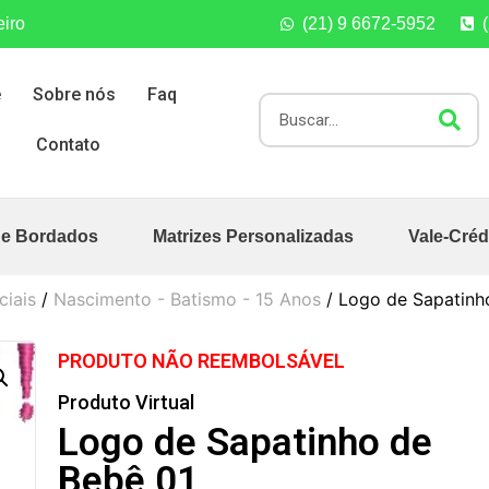
eiro
(21) 9 6672-5952
e
Sobre nós
Faq
Contato
de Bordados
Matrizes Personalizadas
Vale-Créd
ciais
/
Nascimento - Batismo - 15 Anos
/ Logo de Sapatinh
PRODUTO NÃO REEMBOLSÁVEL
Produto Virtual
Logo de Sapatinho de
Bebê 01