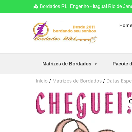
Bordados RL, Engenho - Itaguaí Rio de Jan
Hom
Matrizes de Bordados
Pacote 
Início
/
Matrizes de Bordados
/
Datas Espe