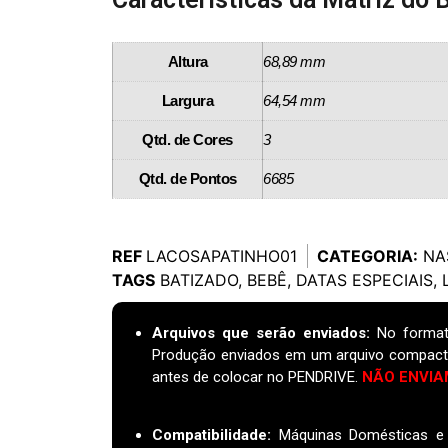
Altura
68,89 mm
Largura
64,54 mm
Qtd. de Cores
3
Qtd. de Pontos
6685
REF
LACOSAPATINHO01
CATEGORIA:
NA
TAGS
BATIZADO
,
BEBÊ
,
DATAS ESPECIAIS
,
Arquivos que serão enviados:
No format
Produção enviados em um arquivo compact
antes de colocar no PENDRIVE.
NÃO ENVIA
Compatibilidade:
Máquinas Domésticas e I