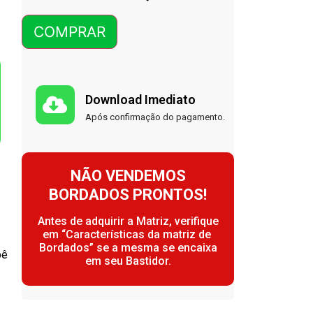
COMPRAR
Download Imediato
Após confirmação do pagamento.
NÃO VENDEMOS
BORDADOS PRONTOS!
Antes de adquirir a Matriz, verifique
em “Características da matriz de
Bordados” se a mesma se encaixa
bê
em seu Bastidor.