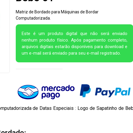
Matriz de Bordado para Máquinas de Bordar
Computadorizada.
Este é um produto digital que não será enviado
nenhum produto físico. Após pagamento completo,
arquivos digitais estarão disponíveis para download e
um e-mail será enviado para seu e-mail registrado.
omputadorizada de Datas Especiais : Logo de Sapatinho de Be
Bordado: