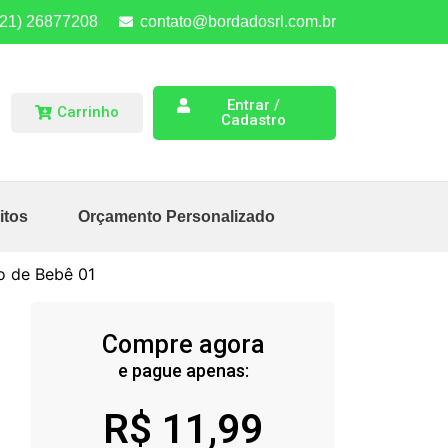
(21) 26877208
contato@bordadosrl.com.br
Entrar /
Carrinho
Cadastro
itos
Orçamento Personalizado
o de Bebê 01
Compre agora
e pague apenas:
R$
11,99