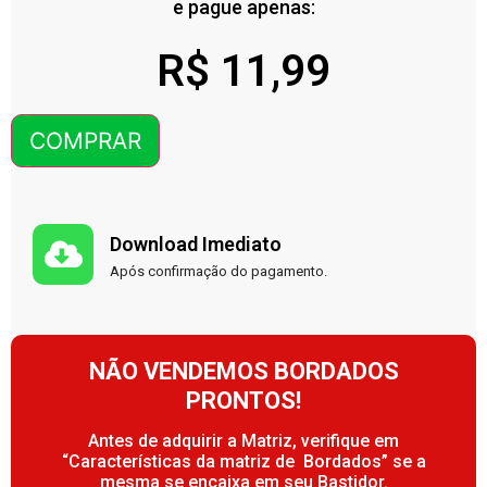
e pague apenas:
R$
11,99
COMPRAR
Download Imediato
Após confirmação do pagamento.
NÃO VENDEMOS BORDADOS
PRONTOS!
Antes de adquirir a Matriz, verifique em
“Características da matriz de Bordados” se a
mesma se encaixa em seu Bastidor.