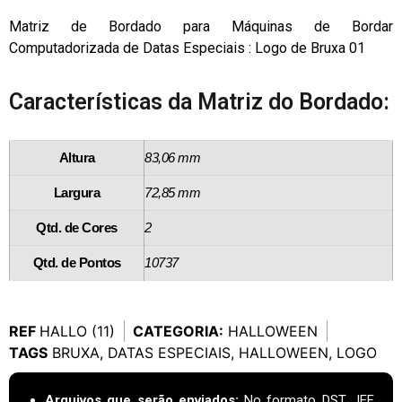
Matriz de Bordado para Máquinas de Bordar
Computadorizada de Datas Especiais : Logo de Bruxa 01
Características da Matriz do Bordado:
Altura
83,06 mm
Largura
72,85 mm
Qtd. de Cores
2
Qtd. de Pontos
10737
REF
HALLO (11)
CATEGORIA:
HALLOWEEN
TAGS
BRUXA
,
DATAS ESPECIAIS
,
HALLOWEEN
,
LOGO
Arquivos que serão enviados:
No formato DST, JEF,