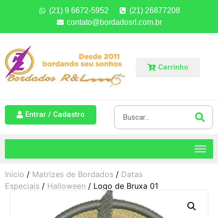
(21) 9 6672-5952
(21) 26877208
contato@bordadosrl.com.br
Carrinho
Entrar / Cadastro
Início
/
Matrizes de Bordados
/
Datas
Especiais
/
Halloween
/ Logo de Bruxa 01