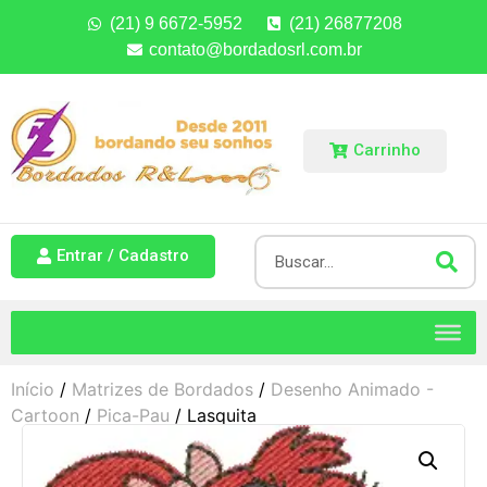
(21) 9 6672-5952
(21) 26877208
contato@bordadosrl.com.br
Carrinho
Entrar / Cadastro
Início
/
Matrizes de Bordados
/
Desenho Animado -
Cartoon
/
Pica-Pau
/ Lasquita