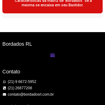
“Características da matriz de Bordados” se a
mesma se encaixa em seu Bastidor.
Bordados RL
Contato
(21) 9 6672-5952
(21) 26877208
contato@bordadosrl.com.br