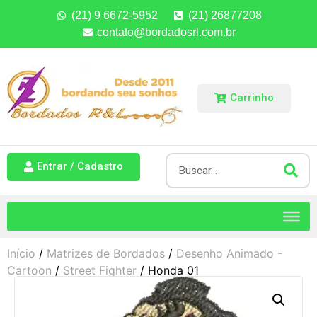
(21) 9 6672-5952
(21) 26877208
contato@bordadosrl.com.br
Carrinho
Entrar / Cadastro
Início
/
Matrizes de Bordados
/
Desenho Animado -
Cartoon
/
Street Fighter
/ Honda 01