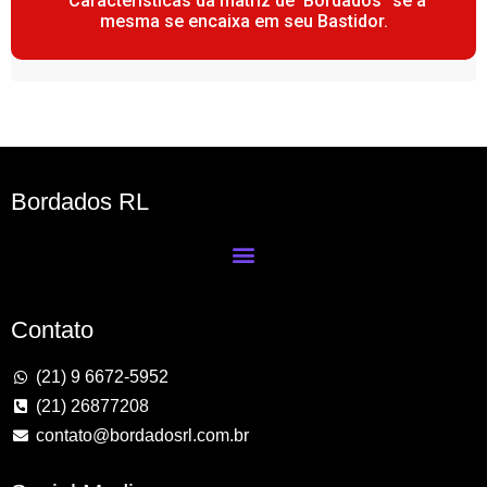
“Características da matriz de Bordados” se a
mesma se encaixa em seu Bastidor.
Bordados RL
Contato
(21) 9 6672-5952
(21) 26877208
contato@bordadosrl.com.br