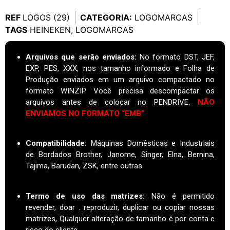
REF
LOGOS (29)
CATEGORIA:
LOGOMARCAS
TAGS
HEINEKEN
,
LOGOMARCAS
Arquivos que serão enviados:
No formato DST, JEF,
EXP, PES, XXX, nos tamanho informado e Folha de
Produção enviados em um arquivo compactado no
formato WINZIP. Você precisa descompactar os
arquivos antes de colocar no PENDRIVE.
NÃO
ENVIAMOS NO FORMATO “EMB”
Compatibilidade:
Máquinas Domésticas e Industriais
de Bordados Brother, Janome, Singer, Elna, Bernina,
Tajima, Barudan, ZSK, entre outras.
Termo de uso das matrizes
:
Não é permitido
revender, doar . reproduzir, duplicar ou copiar nossas
matrizes, Qualquer alteração de tamanho é por conta e
risco do cliente.