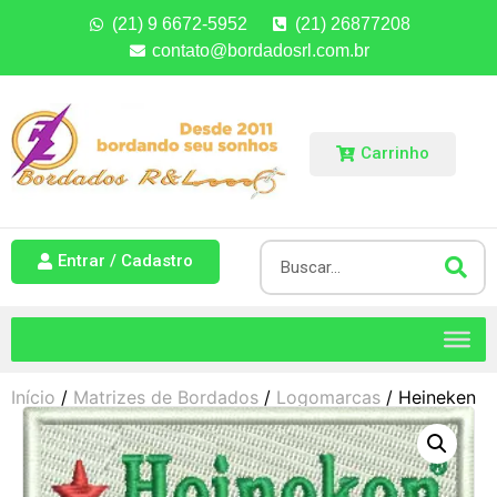
(21) 9 6672-5952
(21) 26877208
contato@bordadosrl.com.br
Carrinho
Entrar / Cadastro
Início
/
Matrizes de Bordados
/
Logomarcas
/ Heineken