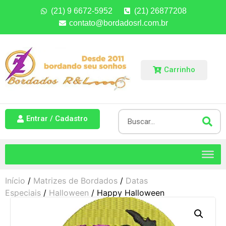
(21) 9 6672-5952
(21) 26877208
contato@bordadosrl.com.br
Carrinho
Entrar / Cadastro
Início
/
Matrizes de Bordados
/
Datas
Especiais
/
Halloween
/ Happy Halloween