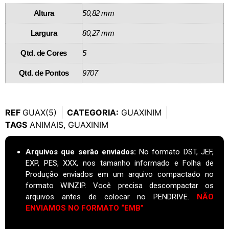
Altura
50,82 mm
Largura
80,27 mm
Qtd. de Cores
5
Qtd. de Pontos
9707
REF
GUAX(5)
CATEGORIA:
GUAXINIM
TAGS
ANIMAIS
,
GUAXINIM
Arquivos que serão enviados:
No formato DST, JEF,
EXP, PES, XXX, nos tamanho informado e Folha de
Produção enviados em um arquivo compactado no
formato WINZIP. Você precisa descompactar os
arquivos antes de colocar no PENDRIVE.
NÃO
ENVIAMOS NO FORMATO “EMB”