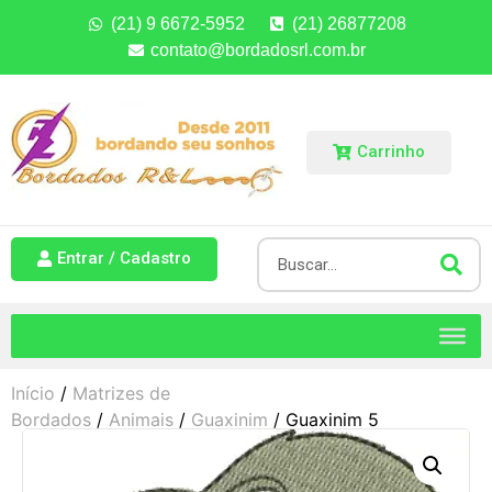
(21) 9 6672-5952
(21) 26877208
contato@bordadosrl.com.br
Carrinho
Entrar / Cadastro
Início
/
Matrizes de
Bordados
/
Animais
/
Guaxinim
/ Guaxinim 5