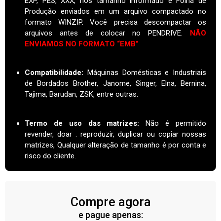
EXP, PES, XXX, nos tamanho informado e Folha de
Produção enviados em um arquivo compactado no
formato WINZIP. Você precisa descompactar os
arquivos antes de colocar no PENDRIVE.
NÃO
ENVIAMOS NO FORMATO “EMB”
Compatibilidade:
Máquinas Domésticas e Industriais
de Bordados Brother, Janome, Singer, Elna, Bernina,
Tajima, Barudan, ZSK, entre outras.
Termo de uso das matrizes
:
Não é permitido
revender, doar . reproduzir, duplicar ou copiar nossas
matrizes, Qualquer alteração de tamanho é por conta e
risco do cliente.
Compre agora
e pague apenas: