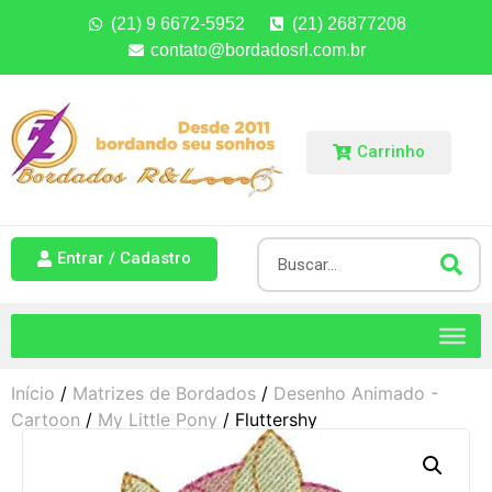
(21) 9 6672-5952
(21) 26877208
contato@bordadosrl.com.br
Carrinho
Entrar / Cadastro
Início
/
Matrizes de Bordados
/
Desenho Animado -
Cartoon
/
My Little Pony
/ Fluttershy