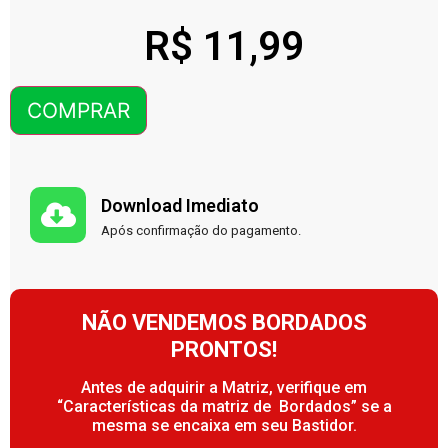
R$
11,99
COMPRAR
Download Imediato
Após confirmação do pagamento.
NÃO VENDEMOS BORDADOS
PRONTOS!
Antes de adquirir a Matriz, verifique em
“Características da matriz de Bordados” se a
mesma se encaixa em seu Bastidor.