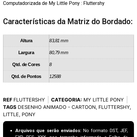
Computadorizada de My Little Pony : Fluttershy
Características da Matriz do Bordado:
Altura
83,81 mm
Largura
80,79 mm
Qtd. de Cores
8
Qtd. de Pontos
12588
REF
FLUTTERSHY
CATEGORIA:
MY LITTLE PONY
TAGS
DESENHO ANIMADO - CARTOON
,
FLUTTERSHY
,
LITTLE
,
PONY
Arquivos que serão enviados:
No formato DST, JEF,