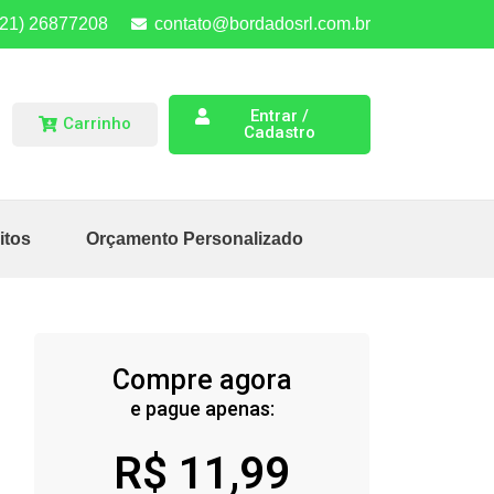
(21) 26877208
contato@bordadosrl.com.br
Entrar /
Carrinho
Cadastro
itos
Orçamento Personalizado
Compre agora
e pague apenas:
R$
11,99