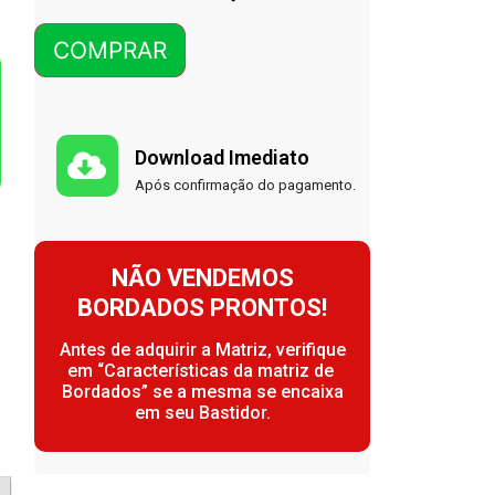
COMPRAR
Download Imediato
Após confirmação do pagamento.
NÃO VENDEMOS
BORDADOS PRONTOS!
Antes de adquirir a Matriz, verifique
em “Características da matriz de
Bordados” se a mesma se encaixa
em seu Bastidor.