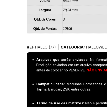
Altura
85,91 mm
Largura
78,24 mm
Qtd. de Cores
3
Qtd. de Pontos
10106
REF
HALLO (77)
CATEGORIA:
HALLOWE
Arquivos que serão enviados:
No format
Produção enviados em um arquivo compact
antes de colocar no PENDRIVE.
NÃO ENVIA
Compatibilidade:
Máquinas Domésticas e I
Tajima, Barudan, ZSK, entre outras.
Termo de uso das matrizes
:
Não é permiti