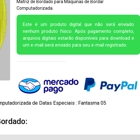
Matriz de Bordado para Máquinas de Bordar
Computadorizada.
Este é um produto digital que não será enviado
nenhum produto físico. Após pagamento completo,
arquivos digitais estarão disponíveis para download e
um e-mail será enviado para seu e-mail registrado.
mputadorizada de Datas Especiais : Fantasma 05
Bordado: