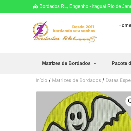
Bordados RL, Engenho - Itaguaí Rio de Jan
Hom
Matrizes de Bordados
Pacote 
Início
/
Matrizes de Bordados
/
Datas Espe