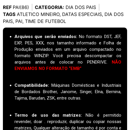
REF
PAI(86)
CATEGORIA:
DIA DOS PAIS
TAGS
ATLETICO MINEIRO
,
DATAS ESPECIAIS
,
DIA DOS
PAIS
,
PAI
,
TIME DE FUTEBOL
Arquivos que serão enviados:
No formato DST, JEF,
EXP, PES, XXX, nos tamanho informado e Folha de
Produção enviados em um arquivo compactado no
formato WINZIP. Você precisa descompactar os
arquivos antes de colocar no PENDRIVE.
NÃO
ENVIAMOS NO FORMATO “EMB”
Compatibilidade:
Máquinas Domésticas e Industriais
de Bordados Brother, Janome, Singer, Elna, Bernina,
Tajima, Barudan, ZSK, entre outras.
Termo de uso das matrizes
:
Não é permitido
revender, doar . reproduzir, duplicar ou copiar nossas
matrizes, Qualquer alteração de tamanho é por conta e