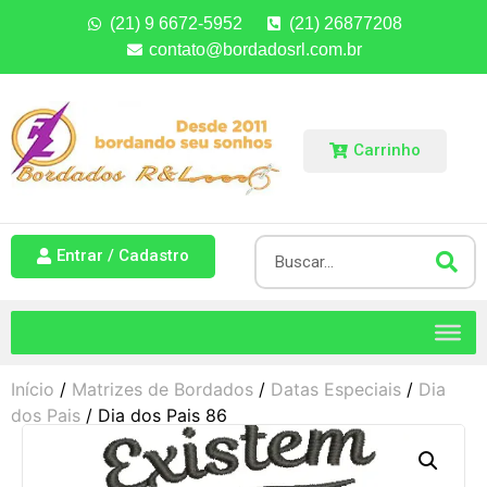
(21) 9 6672-5952
(21) 26877208
contato@bordadosrl.com.br
Carrinho
Entrar / Cadastro
Início
/
Matrizes de Bordados
/
Datas Especiais
/
Dia
dos Pais
/ Dia dos Pais 86