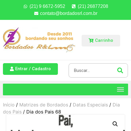
(21) 9 6672-5952
(21) 26877208
contato@bordadosrl.com.br
Carrinho
Entrar / Cadastro
Início
/
Matrizes de Bordados
/
Datas Especiais
/
Dia
dos Pais
/ Dia dos Pais 68