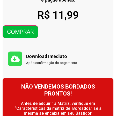
R$
11,99
COMPRAR
Download Imediato
Após confirmação do pagamento.
NÃO VENDEMOS BORDADOS
PRONTOS!
Antes de adquirir a Matriz, verifique em
“Características da matriz de Bordados” se a
mesma se encaixa em seu Bastidor.