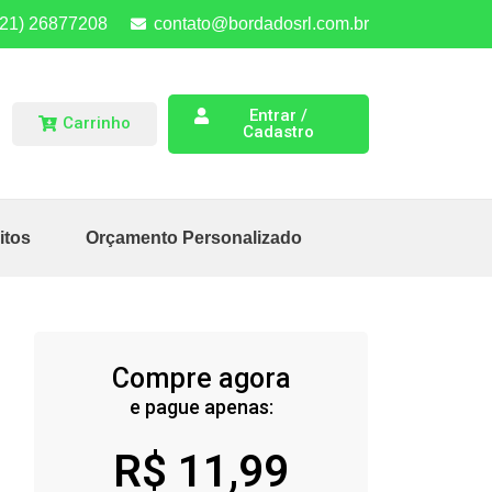
(21) 26877208
contato@bordadosrl.com.br
Entrar /
Carrinho
Cadastro
itos
Orçamento Personalizado
Compre agora
e pague apenas:
R$
11,99