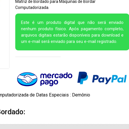
Matriz de Bordado para Máquinas de Bordar
Computadorizada.
Este é um produto digital que não será enviado
nenhum produto físico. Após pagamento completo,
arquivos digitais estarão disponíveis para download e
um e-mail será enviado para seu e-mail registrado.
mputadorizada de Datas Especiais : Demônio
Bordado: