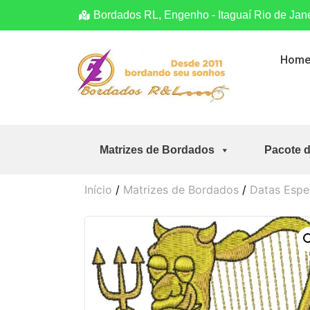
Bordados RL, Engenho - Itaguaí Rio de Jan
Hom
Matrizes de Bordados
Pacote 
Início
/
Matrizes de Bordados
/
Datas Espe