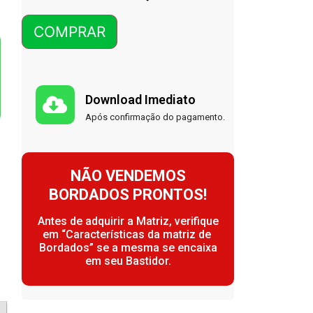
COMPRAR
Download Imediato
Após confirmação do pagamento.
NÃO VENDEMOS
BORDADOS PRONTOS!
Antes de adquirir a Matriz, verifique
em “Características da matriz de
Bordados” se a mesma se encaixa
em seu Bastidor.