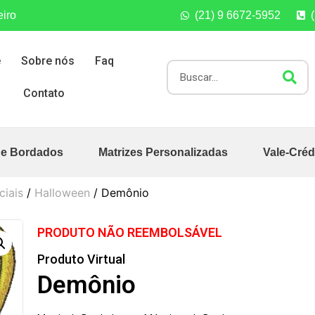
eiro
(21) 9 6672-5952
e
Sobre nós
Faq
Contato
de Bordados
Matrizes Personalizadas
Vale-Créd
ciais
/
Halloween
/ Demônio
PRODUTO NÃO REEMBOLSÁVEL
Produto Virtual
Demônio