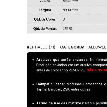
Altura
83,97 mm
Largura
80,14 mm
Qtd. de Cores
3
Qtd. de Pontos
15570
REF
HALLO (71)
CATEGORIA:
HALLOWEE
Arquivos que serão enviados:
No format
Produção enviados em um arquivo compact
antes de colocar no PENDRIVE.
NÃO ENVIA
Compatibilidade:
Máquinas Domésticas e I
Tajima, Barudan, ZSK, entre outras.
Termo de uso das matrizes
:
Não é permiti