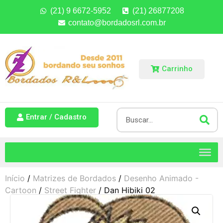
(21) 9 6672-5952
(21) 26877208
contato@bordadosrl.com.br
Carrinho
Entrar / Cadastro
Início
/
Matrizes de Bordados
/
Desenho Animado -
Cartoon
/
Street Fighter
/ Dan Hibiki 02