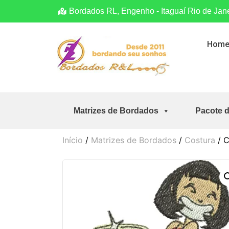
Bordados RL, Engenho - Itaguaí Rio de Jan
Hom
Matrizes de Bordados
Pacote 
Início
/
Matrizes de Bordados
/
Costura
/ C