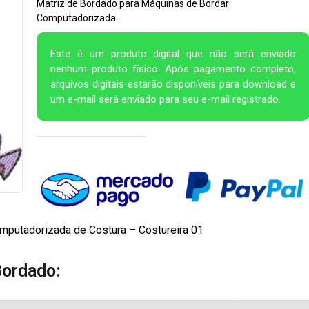
Matriz de Bordado para Máquinas de Bordar
Computadorizada.
Este é um produto digital que não será enviado
nenhum produto físico. Após pagamento completo,
arquivos digitais estarão disponíveis para download e
um e-mail será enviado para seu e-mail registrado.
mputadorizada de Costura – Costureira 01
Bordado: