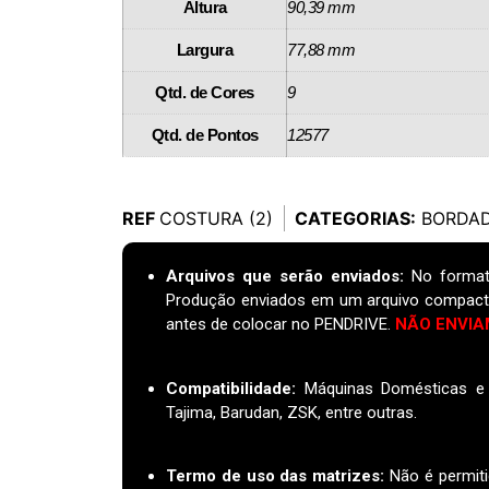
Altura
90,39 mm
Largura
77,88 mm
Qtd. de Cores
9
Qtd. de Pontos
12577
REF
COSTURA (2)
CATEGORIAS:
BORDAD
Arquivos que serão enviados:
No format
Produção enviados em um arquivo compact
antes de colocar no PENDRIVE.
NÃO ENVIA
Compatibilidade:
Máquinas Domésticas e I
Tajima, Barudan, ZSK, entre outras.
Termo de uso das matrizes
:
Não é permiti