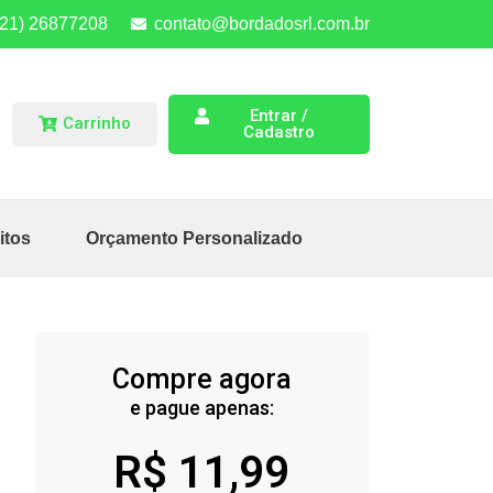
(21) 26877208
contato@bordadosrl.com.br
Entrar /
Carrinho
Cadastro
itos
Orçamento Personalizado
Compre agora
e pague apenas:
R$
11,99