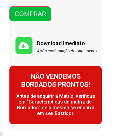
COMPRAR
Download Imediato
Após confirmação do pagamento.
NÃO VENDEMOS
BORDADOS PRONTOS!
Antes de adquirir a Matriz, verifique
em “Características da matriz de
Bordados” se a mesma se encaixa
em seu Bastidor.