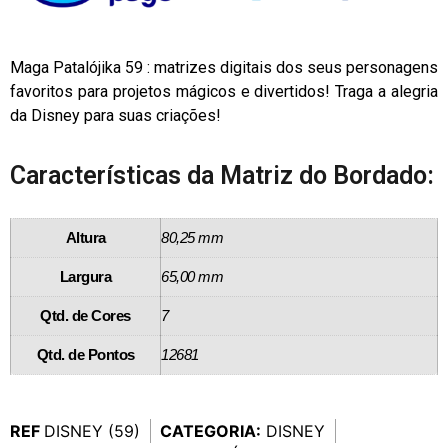
Maga Patalójika 59 : matrizes digitais dos seus personagens
favoritos para projetos mágicos e divertidos! Traga a alegria
da Disney para suas criações!
Características da Matriz do Bordado:
Altura
80,25 mm
Largura
65,00 mm
Qtd. de Cores
7
Qtd. de Pontos
12681
REF
DISNEY (59)
CATEGORIA:
DISNEY