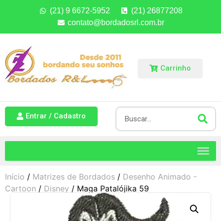
(21) 9 6672-5952
(21) 26877208
contato@bordadosrl.com.br
Carrinho
Entrar / Cadastro
Início
/
Matrizes de Bordados
/
Desenho Animado -
Cartoon
/
Disney
/ Maga Patalójika 59