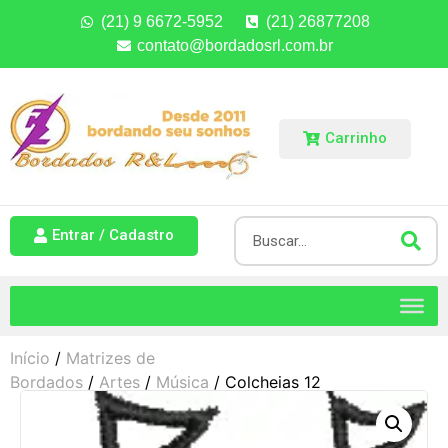
(21) 9 6672-5952
(21) 26877208
contato@bordadosrl.com.br
Carrinho
Entrar / Cadastro
Início
/
Matrizes de
Bordados
/
Artes
/
Música
/ Colcheias 12