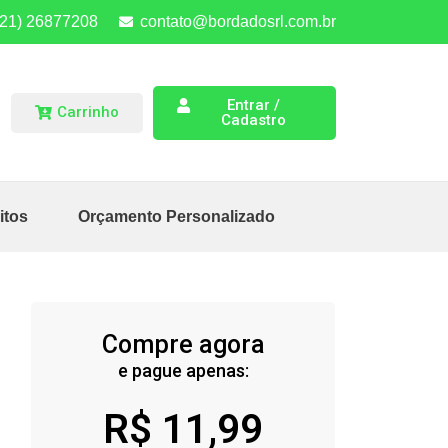
(21) 26877208
contato@bordadosrl.com.br
Entrar /
Carrinho
Cadastro
itos
Orçamento Personalizado
Compre agora
e pague apenas:
R$
11,99