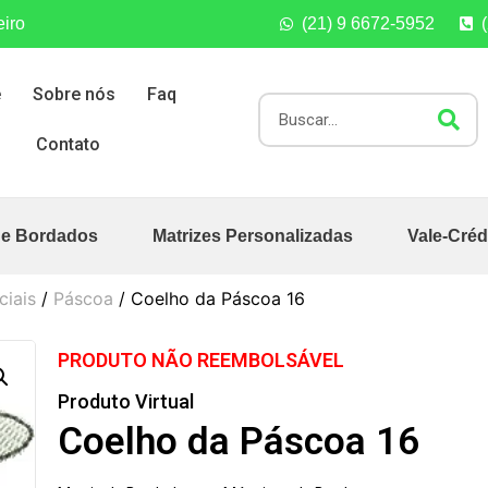
eiro
(21) 9 6672-5952
e
Sobre nós
Faq
Contato
de Bordados
Matrizes Personalizadas
Vale-Créd
ciais
/
Páscoa
/ Coelho da Páscoa 16
PRODUTO NÃO REEMBOLSÁVEL
Produto Virtual
Coelho da Páscoa 16