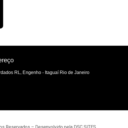
ereço
dados RL, Engenho - Itaguaí Rio de Janeiro
tos Reservados – Desenvolvido pela DSC SITES