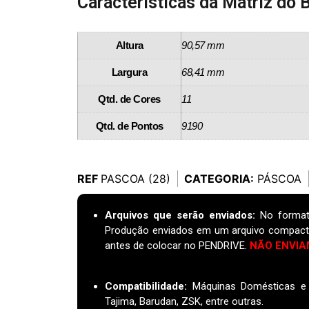
Características da Matriz do 
Altura
90,57 mm
Largura
68,41 mm
Qtd. de Cores
11
Qtd. de Pontos
9190
REF
PASCOA (28)
CATEGORIA:
PÁSCOA
Arquivos que serão enviados:
No format
Produção enviados em um arquivo compact
antes de colocar no PENDRIVE.
NÃO ENVIA
Compatibilidade:
Máquinas Domésticas e I
Tajima, Barudan, ZSK, entre outras.