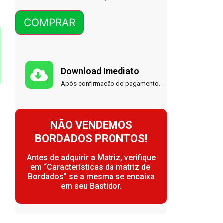
COMPRAR
Download Imediato
Após confirmação do pagamento.
NÃO VENDEMOS
BORDADOS PRONTOS!
Antes de adquirir a Matriz, verifique
em “Características da matriz de
Bordados” se a mesma se encaixa
em seu Bastidor.