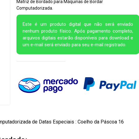
Matriz de Bordado para Máquinas de Bordar
Computadorizada.
Este é um produto digital que não será enviado
nenhum produto físico. Após pagamento completo,
arquivos digitais estarão disponíveis para download e
um e-mail será enviado para seu e-mail registrado.
mputadorizada de Datas Especiais : Coelho da Páscoa 16