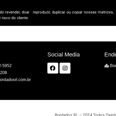
do revender, doar . reproduzir, duplicar ou copiar nossas matrizes,
risco do cliente.
Social Media
End
2-5952
Bor
7208
ordadosrl.com.br
Bordados RL – 2024 Todos Direi