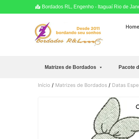
Bordados RL, Engenho - Itaguaí Rio de Jan
Hom
Matrizes de Bordados
Pacote 
Início
/
Matrizes de Bordados
/
Datas Espe