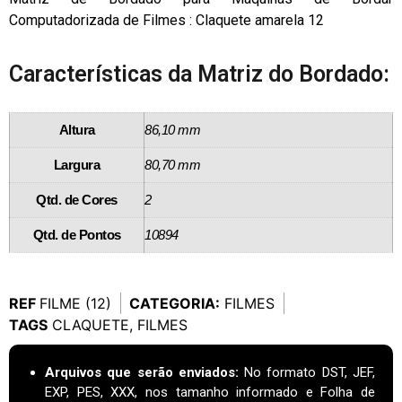
Computadorizada de Filmes : Claquete amarela 12
Características da Matriz do Bordado:
Altura
86,10 mm
Largura
80,70 mm
Qtd. de Cores
2
Qtd. de Pontos
10894
REF
FILME (12)
CATEGORIA:
FILMES
TAGS
CLAQUETE
,
FILMES
Arquivos que serão enviados:
No formato DST, JEF,
EXP, PES, XXX, nos tamanho informado e Folha de