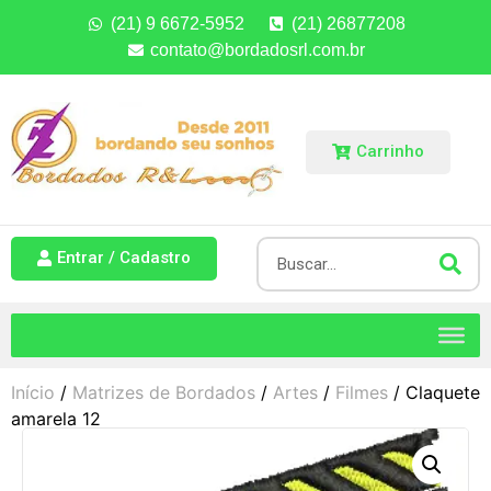
(21) 9 6672-5952
(21) 26877208
contato@bordadosrl.com.br
Carrinho
Entrar / Cadastro
Início
/
Matrizes de Bordados
/
Artes
/
Filmes
/ Claquete
amarela 12