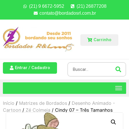
(21) 9 6672-5952
(21) 26877208
contato@bordadosrl.com.br
Carrinho
Entrar / Cadastro
Início
/
Matrizes de Bordados
/
Desenho Animado -
Cartoon
/
Zé Colmeia
/ Cindy 07 – Três Tamanhos