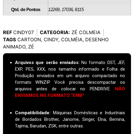
Qtd. de Pontos
12269, 17036, 8115
REF
CINDY07
CATEGORIA:
ZÉ COLMEIA
TAGS
CARTOON
,
CINDY
,
COLMÉIA
,
DESENHO
ANIMADO
,
ZÉ
Arquivos que serão enviados:
No formato DST, JEF,
EXP, PES, XXX, nos tamanho informado e Folha de
Produção enviados em um arquivo compactado no
formato WINZIP. Você precisa descompactar os
arquivos antes de colocar no PENDRIVE.
NÃO
ENVIAMOS NO FORMATO “EMB”
Compatibilidade:
Máquinas Domésticas e Industriais
de Bordados Brother, Janome, Singer, Elna, Bernina,
Tajima, Barudan, ZSK, entre outras.