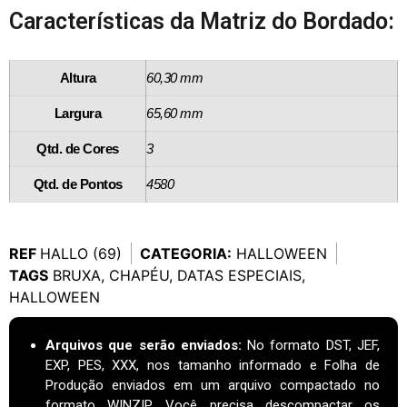
Características da Matriz do Bordado:
Altura
60,30 mm
Largura
65,60 mm
Qtd. de Cores
3
Qtd. de Pontos
4580
REF
HALLO (69)
CATEGORIA:
HALLOWEEN
TAGS
BRUXA
,
CHAPÉU
,
DATAS ESPECIAIS
,
HALLOWEEN
Arquivos que serão enviados:
No formato DST, JEF,
EXP, PES, XXX, nos tamanho informado e Folha de
Produção enviados em um arquivo compactado no
formato WINZIP. Você precisa descompactar os