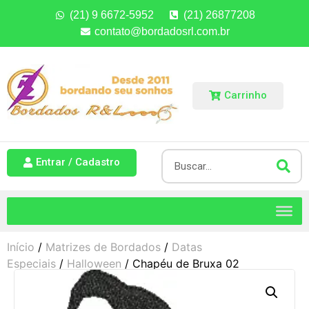
(21) 9 6672-5952
(21) 26877208
contato@bordadosrl.com.br
Carrinho
Entrar / Cadastro
Início
/
Matrizes de Bordados
/
Datas
Especiais
/
Halloween
/ Chapéu de Bruxa 02