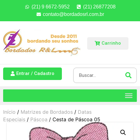
(21) 9 6672-5952
(21) 26877208
contato@bordadosrl.com.br
Carrinho
Entrar / Cadastro
Início
/
Matrizes de Bordados
/
Datas
Especiais
/
Páscoa
/ Cesta de Páscoa 05