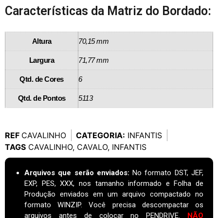
Características da Matriz do Bordado:
Altura
70,15 mm
Largura
71,77 mm
Qtd. de Cores
6
Qtd. de Pontos
5113
REF
CAVALINHO
CATEGORIA:
INFANTIS
TAGS
CAVALINHO
,
CAVALO
,
INFANTIS
Arquivos que serão enviados:
No formato DST, JEF,
EXP, PES, XXX, nos tamanho informado e Folha de
Produção enviados em um arquivo compactado no
formato WINZIP. Você precisa descompactar os
arquivos antes de colocar no PENDRIVE.
NÃO