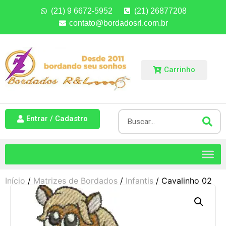
(21) 9 6672-5952
(21) 26877208
contato@bordadosrl.com.br
Carrinho
Entrar / Cadastro
Início
/
Matrizes de Bordados
/
Infantis
/ Cavalinho 02