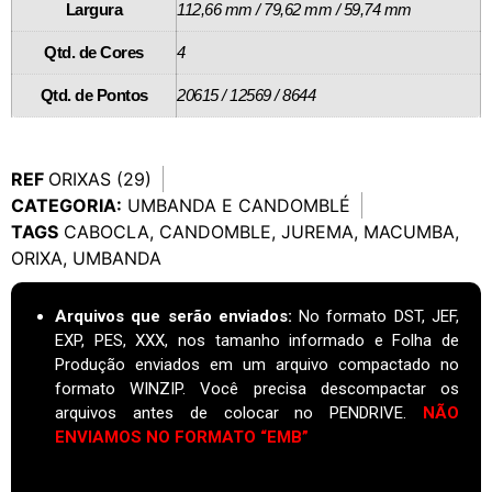
Largura
112,66 mm / 79,62 mm / 59,74 mm
Qtd. de Cores
4
Qtd. de Pontos
20615 / 12569 / 8644
REF
ORIXAS (29)
CATEGORIA:
UMBANDA E CANDOMBLÉ
TAGS
CABOCLA
,
CANDOMBLE
,
JUREMA
,
MACUMBA
,
ORIXA
,
UMBANDA
Arquivos que serão enviados:
No formato DST, JEF,
EXP, PES, XXX, nos tamanho informado e Folha de
Produção enviados em um arquivo compactado no
formato WINZIP. Você precisa descompactar os
arquivos antes de colocar no PENDRIVE.
NÃO
ENVIAMOS NO FORMATO “EMB”