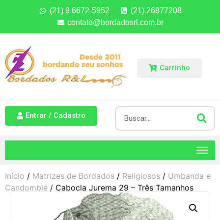
(21) 9 6672-5952
(21) 26877208
contato@bordadosrl.com.br
Carrinho
Entrar / Cadastro
Início
/
Matrizes de Bordados
/
Religiosos
/
Umbanda e
Candomblé
/ Cabocla Jurema 29 – Três Tamanhos