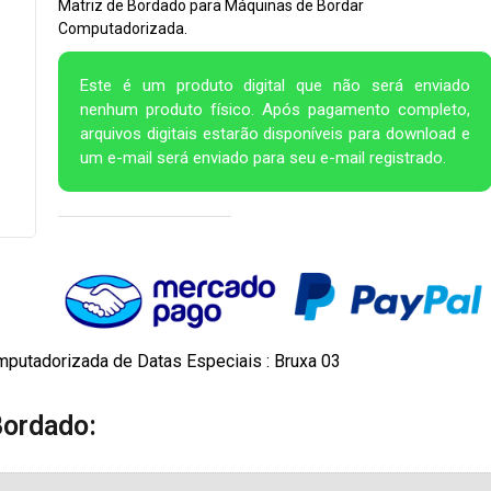
Matriz de Bordado para Máquinas de Bordar
Computadorizada.
Este é um produto digital que não será enviado
nenhum produto físico. Após pagamento completo,
arquivos digitais estarão disponíveis para download e
um e-mail será enviado para seu e-mail registrado.
putadorizada de Datas Especiais : Bruxa 03
Bordado: