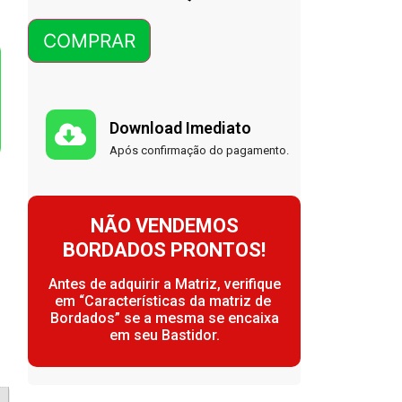
COMPRAR
Download Imediato
Após confirmação do pagamento.
NÃO VENDEMOS
BORDADOS PRONTOS!
Antes de adquirir a Matriz, verifique
em “Características da matriz de
Bordados” se a mesma se encaixa
em seu Bastidor.