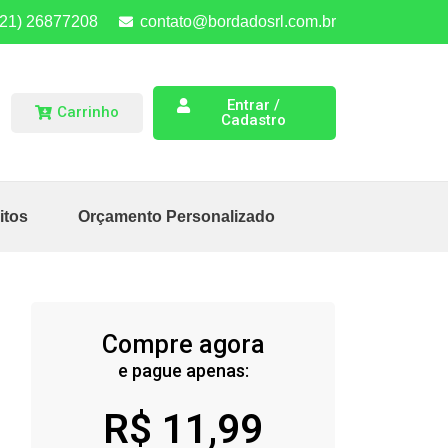
(21) 26877208
contato@bordadosrl.com.br
Entrar /
Carrinho
Cadastro
itos
Orçamento Personalizado
Compre agora
e pague apenas:
R$
11,99