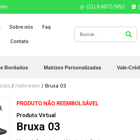
eiro
(21) 9 6672-5952
e
Sobre nós
Faq
Contato
de Bordados
Matrizes Personalizadas
Vale-Créd
ciais
/
Halloween
/ Bruxa 03
PRODUTO NÃO REEMBOLSÁVEL
Produto Virtual
Bruxa 03