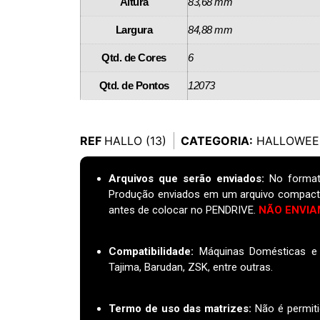
Altura
83,68 mm
Largura
84,88 mm
Qtd. de Cores
6
Qtd. de Pontos
12073
REF
HALLO (13)
CATEGORIA:
HALLOWEE
Arquivos que serão enviados:
No format
Produção enviados em um arquivo compact
antes de colocar no PENDRIVE.
NÃO ENVIA
Compatibilidade:
Máquinas Domésticas e I
Tajima, Barudan, ZSK, entre outras.
Termo de uso das matrizes
:
Não é permiti