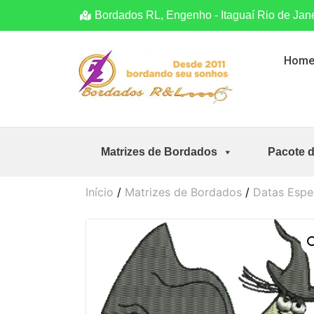
Bordados RL, Engenho - Itaguaí Rio de Jan
Hom
Matrizes de Bordados
Pacote 
Início
/
Matrizes de Bordados
/
Datas Espe