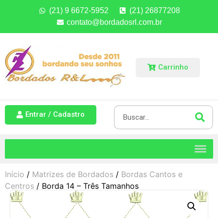
(21) 9 6672-5952
(21) 26877208
contato@bordadosrl.com.br
Carrinho
Entrar / Cadastro
Início
/
Matrizes de Bordados
/
Bordas Cantos e
Centros
/ Borda 14 – Três Tamanhos