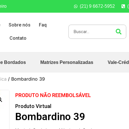
eiro
(21) 9 6672-5952
e
Sobre nós
Faq
Contato
de Bordados
Matrizes Personalizadas
Vale-Créd
ica
/ Bombardino 39
PRODUTO NÃO REEMBOLSÁVEL
Produto Virtual
Bombardino 39