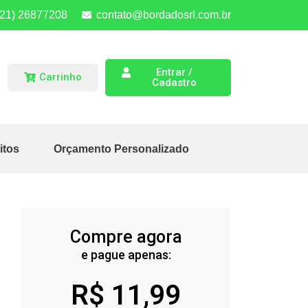
(21) 26877208
contato@bordadosrl.com.br
Entrar /
Carrinho
Cadastro
itos
Orçamento Personalizado
Compre agora
e pague apenas:
R$
11,99