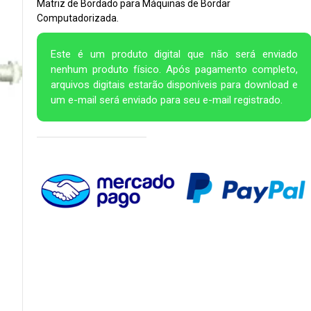
Matriz de Bordado para Máquinas de Bordar
Computadorizada.
Este é um produto digital que não será enviado
nenhum produto físico. Após pagamento completo,
arquivos digitais estarão disponíveis para download e
um e-mail será enviado para seu e-mail registrado.