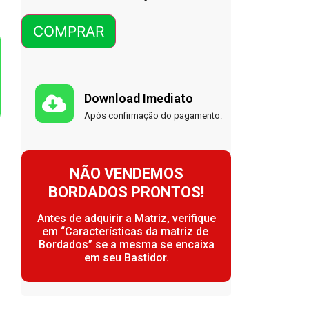
COMPRAR
Download Imediato
Após confirmação do pagamento.
NÃO VENDEMOS
BORDADOS PRONTOS!
Antes de adquirir a Matriz, verifique
em “Características da matriz de
Bordados” se a mesma se encaixa
em seu Bastidor.