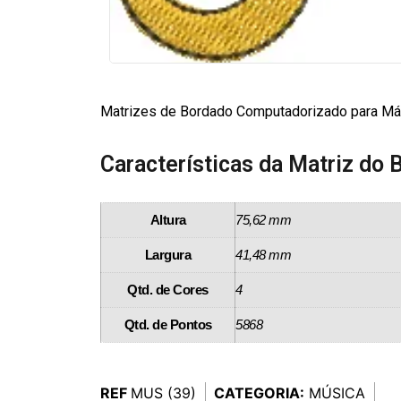
Matrizes de Bordado Computadorizado para Máq
Características da Matriz do 
Altura
75,62 mm
Largura
41,48 mm
Qtd. de Cores
4
Qtd. de Pontos
5868
REF
MUS (39)
CATEGORIA:
MÚSICA