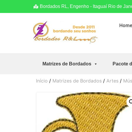
Bordados RL, Engenho - Itaguaí Rio de Jan
Hom
Matrizes de Bordados
Pacote 
Início
/
Matrizes de Bordados
/
Artes
/
Mús