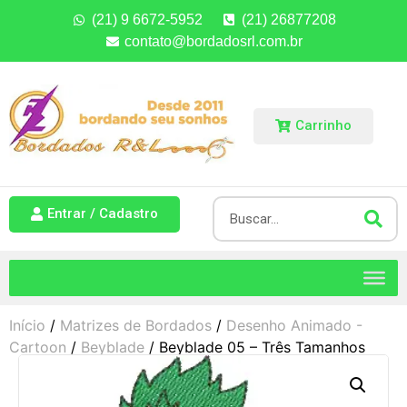
(21) 9 6672-5952
(21) 26877208
contato@bordadosrl.com.br
Carrinho
Entrar / Cadastro
Início
/
Matrizes de Bordados
/
Desenho Animado -
Cartoon
/
Beyblade
/ Beyblade 05 – Três Tamanhos