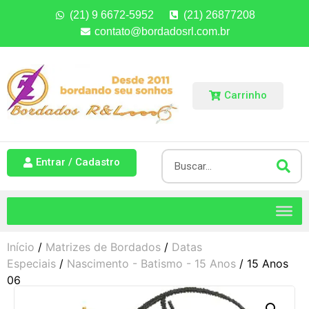
(21) 9 6672-5952
(21) 26877208
contato@bordadosrl.com.br
Carrinho
Entrar / Cadastro
Início
/
Matrizes de Bordados
/
Datas
Especiais
/
Nascimento - Batismo - 15 Anos
/ 15 Anos
06