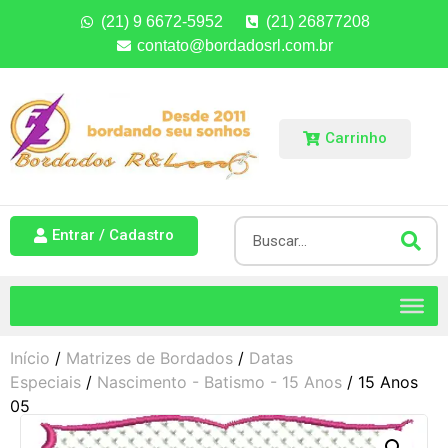
(21) 9 6672-5952
(21) 26877208
contato@bordadosrl.com.br
Carrinho
Entrar / Cadastro
Início
/
Matrizes de Bordados
/
Datas
Especiais
/
Nascimento - Batismo - 15 Anos
/ 15 Anos
05