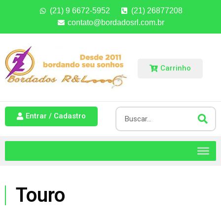
(21) 9 6672-5952
(21) 26877208
contato@bordadosrl.com.br
Carrinho
Entrar / Cadastro
Touro