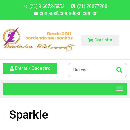
(21) 9 6672-5952
(21) 26877208
contato@bordadosrl.com.br
Carrinho
Entrar / Cadastro
Sparkle