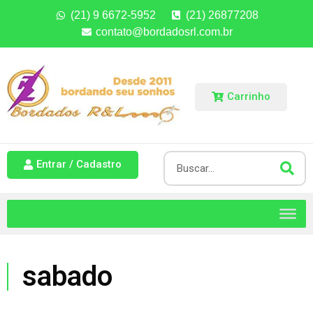
(21) 9 6672-5952
(21) 26877208
contato@bordadosrl.com.br
Carrinho
Entrar / Cadastro
sabado