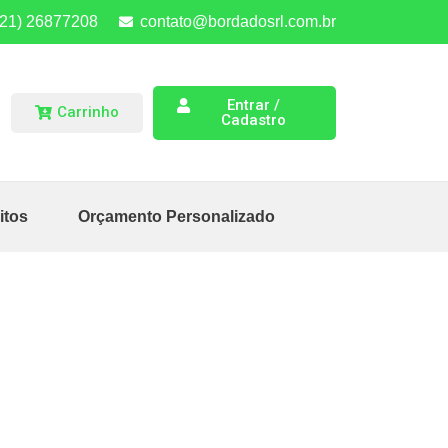
(21) 26877208
contato@bordadosrl.com.br
Entrar /
Carrinho
Cadastro
itos
Orçamento Personalizado