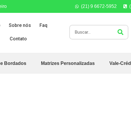
eiro
(21) 9 6672-5952
e
Sobre nós
Faq
Contato
de Bordados
Matrizes Personalizadas
Vale-Créd