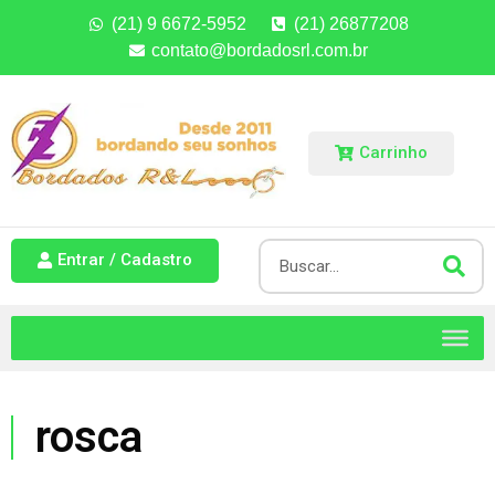
(21) 9 6672-5952
(21) 26877208
contato@bordadosrl.com.br
Carrinho
Entrar / Cadastro
rosca