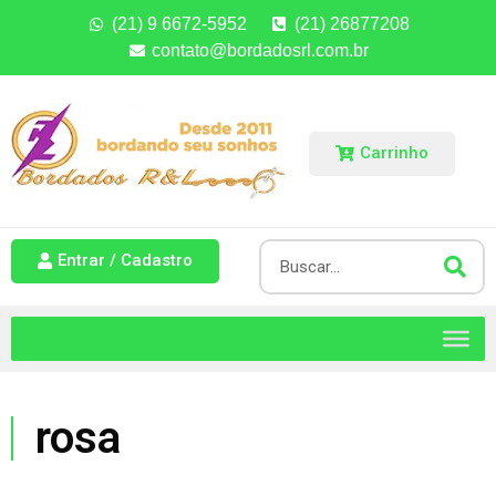
(21) 9 6672-5952
(21) 26877208
contato@bordadosrl.com.br
Carrinho
Entrar / Cadastro
rosa