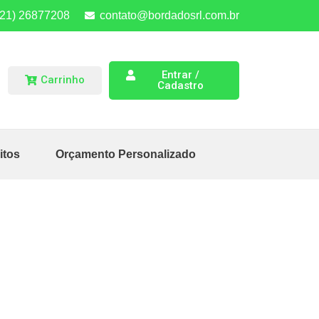
(21) 26877208
contato@bordadosrl.com.br
Entrar /
Carrinho
Cadastro
itos
Orçamento Personalizado