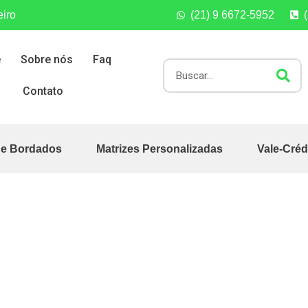
eiro
(21) 9 6672-5952
e
Sobre nós
Faq
Contato
de Bordados
Matrizes Personalizadas
Vale-Créd