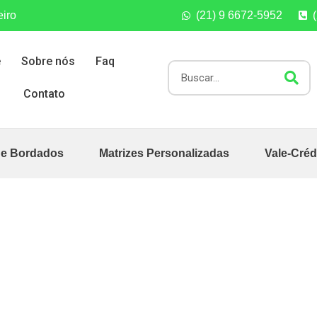
eiro
(21) 9 6672-5952
e
Sobre nós
Faq
Contato
de Bordados
Matrizes Personalizadas
Vale-Créd