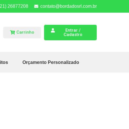
(21) 26877208
contato@bordadosrl.com.br
Entrar /
Carrinho
Cadastro
itos
Orçamento Personalizado