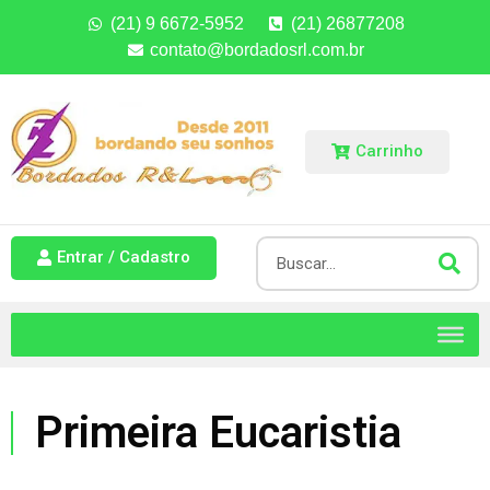
(21) 9 6672-5952
(21) 26877208
contato@bordadosrl.com.br
Carrinho
Entrar / Cadastro
Primeira Eucaristia