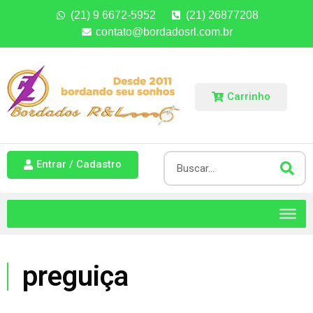
(21) 9 6672-5952
(21) 26877208
contato@bordadosrl.com.br
Carrinho
Entrar / Cadastro
preguiça