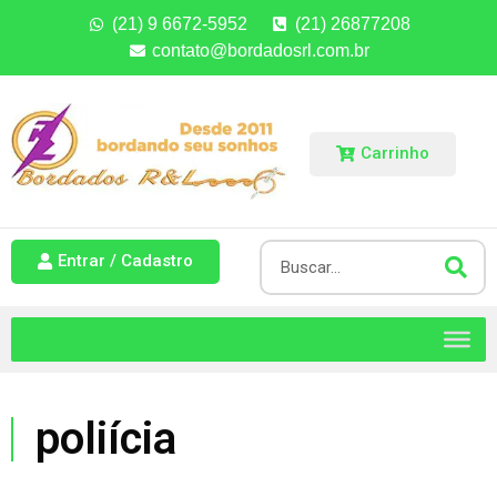
(21) 9 6672-5952
(21) 26877208
contato@bordadosrl.com.br
Carrinho
Entrar / Cadastro
poliícia