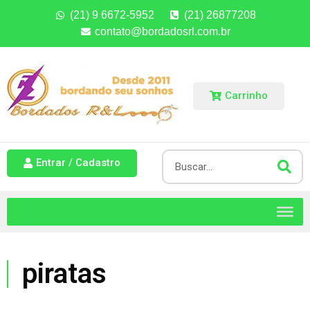
(21) 9 6672-5952
(21) 26877208
contato@bordadosrl.com.br
Carrinho
Entrar / Cadastro
piratas