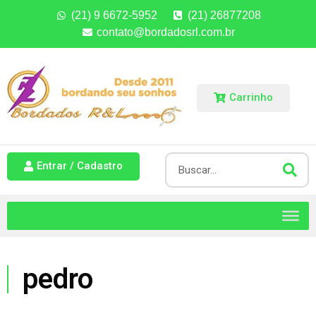
(21) 9 6672-5952
(21) 26877208
contato@bordadosrl.com.br
Carrinho
Entrar / Cadastro
pedro