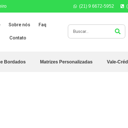
eiro
(21) 9 6672-5952
e
Sobre nós
Faq
Contato
de Bordados
Matrizes Personalizadas
Vale-Créd