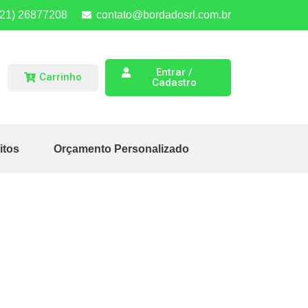
(21) 26877208
contato@bordadosrl.com.br
Entrar /
Carrinho
Cadastro
itos
Orçamento Personalizado