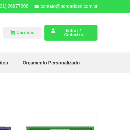
(21) 26877208
contato@bordadosrl.com.br
Entrar /
Carrinho
Cadastro
itos
Orçamento Personalizado