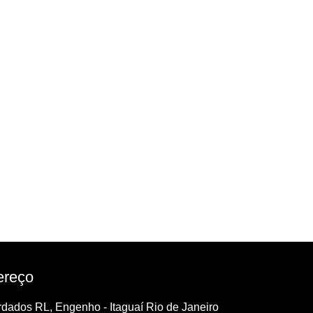
ereço
dados RL, Engenho - Itaguaí Rio de Janeiro