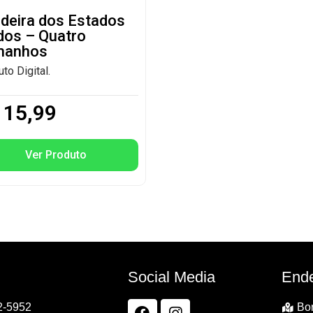
deira dos Estados
dos – Quatro
manhos
to Digital.
15,99
Ver Produto
Social Media
End
2-5952
Bor