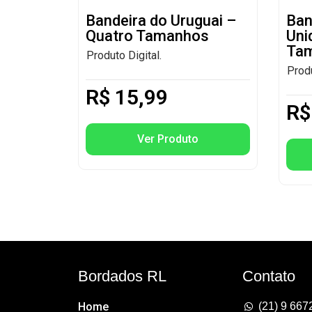
Bandeira do Uruguai –
Ban
Quatro Tamanhos
Uni
Ta
Produto Digital.
Produ
R$
15,99
R$
Ver Produto
Bordados RL
Contato
Home
(21) 9 667