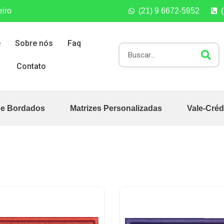
eiro
(21) 9 6672-5952
e
Sobre nós
Faq
Contato
de Bordados
Matrizes Personalizadas
Vale-Créd